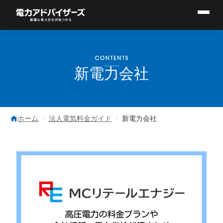
コ
ン
テ
ン
ツ
新電力会社
へ
ス
キ
ッ
プ
ホーム
法人電気料金ガイド
新電力会社