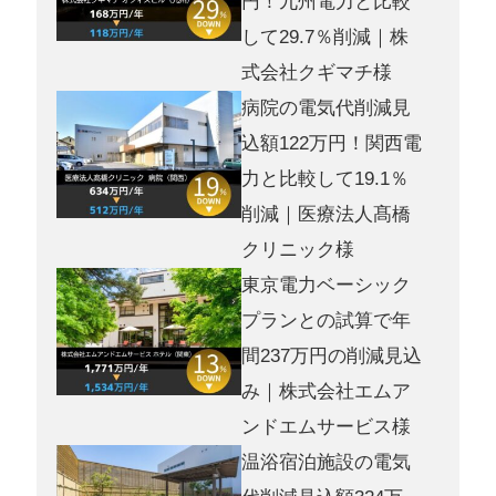
円！九州電力と比較
して29.7％削減｜株
式会社クギマチ様
病院の電気代削減見
込額122万円！関西電
力と比較して19.1％
削減｜医療法人髙橋
クリニック様
東京電力ベーシック
プランとの試算で年
間237万円の削減見込
み｜株式会社エムア
ンドエムサービス様
温浴宿泊施設の電気