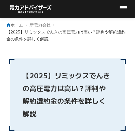
コ
ン
ホーム
新電力会社
テ
【2025】リミックスでんきの高圧電力は高い？評判や解約違約
ン
金の条件を詳しく解説
ツ
へ
ス
キ
ッ
プ
【2025】リミックスでんき
の高圧電力は高い？評判や
解約違約金の条件を詳しく
解説