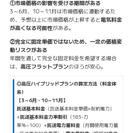
①市場価格の影響を受ける期間がある
3～6月、10～11月は市場価格に連動するた
め、予想以上に市場価格が上昇すると
電気料金
が高くなる可能性
がある。
②完全に固定単価ではないため、一定の価格変
動リスクがある
年間を通して完全な固定料金を希望する場合
は、
高圧フラットプラン
のほうが安心。
◎高圧ハイブリッドプランの算定方法（料金体
系）
【3～6月・10～11月
】
託送基本料金
（託送基本料金単価×契約電力）
+
託送基本料金力率割引
（185-力
率％÷100）+
託送電力量料金
（月間使用電力量