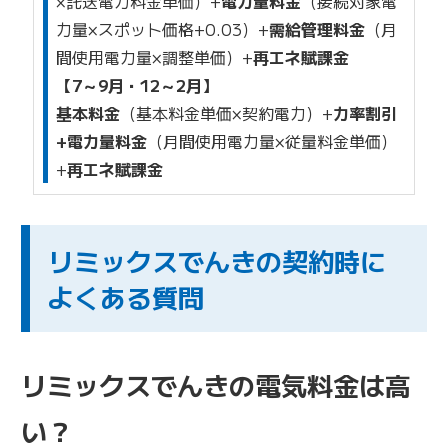
×託送電力料金単価）+
電力量料金
（接続対象電
力量×スポット価格+0.03）+
需給管理料金
（月
間使用電力量×調整単価）
+
再エネ賦課金
【
7～9月・12～2月
】
基本料金
（基本料金単価×契約電力）+
力率割引
+電力量料金
（月間使用電力量×従量料金単価）
+
再エネ賦課金
リミックスでんきの契約時に
よくある質問
リミックスでんきの電気料金は高
い？