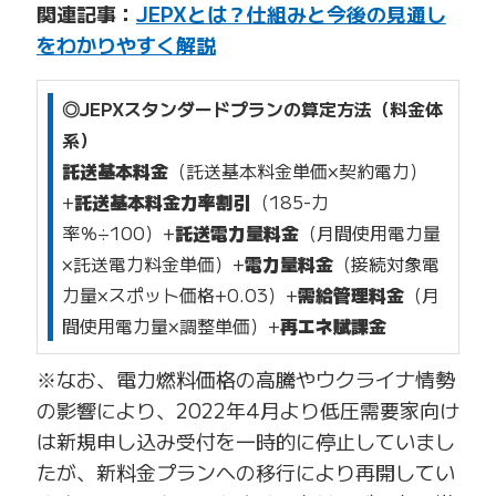
関連記事：
JEPXとは？仕組みと今後の見通し
をわかりやすく解説
◎JEPXスタンダードプランの算定方法（料金体
系）
託送基本料金
（託送基本料金単価×契約電力）
+
託送基本料金力率割引
（185-力
率％÷100）+
託送電力量料金
（月間使用電力量
×託送電力料金単価）+
電力量料金
（接続対象電
力量×スポット価格+0.03）+
需給管理料金
（月
間使用電力量×調整単価）
+
再エネ賦課金
※なお、電力燃料価格の高騰やウクライナ情勢
の影響により、2022年4月より低圧需要家向け
は新規申し込み受付を一時的に停止していまし
たが、新料金プランへの移行により再開してい