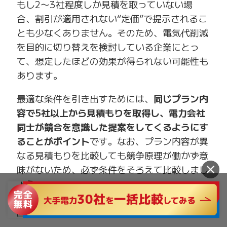
もし2〜3社程度しか見積を取っていない場
合、割引が適用されない“定価”で提示されるこ
とも少なくありません。そのため、電気代削減
を目的に切り替えを検討している企業にとっ
て、想定したほどの効果が得られない可能性も
あります。
最適な条件を引き出すためには、
同じプラン内
容で5社以上から見積もりを取得し、電力会社
同士が競合を意識した提案をしてくるようにす
ることがポイント
です。なお、プラン内容が異
なる見積もりを比較しても競争原理が働かず意
味がないため、必ず条件をそろえて比較しまし
ょう。
※例えば、固定単価型を希望であれば、同じく
固定単価型のプランで5社分を比較する