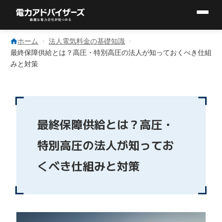
コ
ン
ホーム
法人電気料金の基礎知識
テ
最終保障供給とは？高圧・特別高圧の法人が知っておくべき仕組
ン
みと対策
ツ
へ
ス
キ
ッ
プ
最終保障供給とは？高圧・
特別高圧の法人が知ってお
くべき仕組みと対策